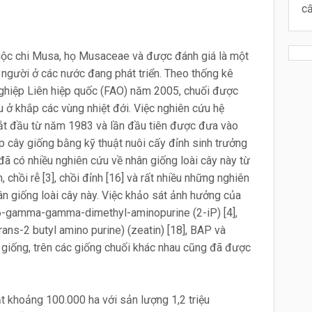
cấ
thuộc chi Musa, họ Musaceae và được đánh giá là một
 người ở các nước đang phát triển. Theo thống kê
ghiệp Liên hiệp quốc (FAO) năm 2005, chuối được
ếu ở khắp các vùng nhiệt đới. Việc nghiên cứu hệ
ắt đầu từ năm 1983 và lần đầu tiên được đưa vào
 cây giống bằng kỹ thuật nuôi cấy đỉnh sinh trưởng
 đã có nhiều nghiên cứu về nhân giống loài cây này từ
, chồi rễ [3], chồi đỉnh [16] và rất nhiều những nghiên
ân giống loài cây này. Việc khảo sát ảnh hưởng của
 6-gamma-gamma-dimethyl-aminopurine (2-iP) [4],
ans-2 butyl amino purine) (zeatin) [18], BAP và
ân giống, trên các giống chuối khác nhau cũng đã được
ạt khoảng 100.000 ha với sản lượng 1,2 triệu