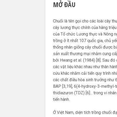
MỞ ĐẦU
Chuối là tên gọi cho các loài cây 
cây lương thực chính của hàng triệu
của Tổ chức Lương thực và Nông n
trồng ở ít nhất 107 quốc gia, chủ y
thống nhân giống cây chuối được b
sản xuất thương mại nhằm cung cấp
bởi Hwang et al. (1984) [8]. Sau đó
các vật liệu khác nhau như thân hành
cứu khác nhằm cải tiến quy trình nh
các chất điều hòa sinh trưởng như
BAP [3,19], 6(4-hydroxy-3-methyl-tr
thidiazuron (TDZ) [6]... trong vi nh
tiến hành.
Ở Việt Nam, diện tích trồng chuối đ