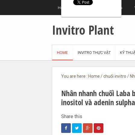
Home
Auxins
Cytokinins
Invitro Plant
HOME
INVITRO THỰC VẬT
KỸ THUẬ
You are here :
Home
/
chuối invitro
/
Nhâ
Nhân nhanh chuối Laba 
inositol và adenin sulph