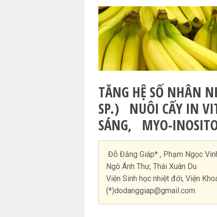
TĂNG HỆ SỐ NHÂN N
SP.) NUÔI CẤY IN V
SÁNG, MYO-INOSITO
Đỗ Đăng Giáp* , Phạm Ngọc Vinh
Ngô Ánh Thư, Thái Xuân Du
Viện Sinh học nhiệt đới, Viện Kh
(*)
dodanggiap@gmail.com