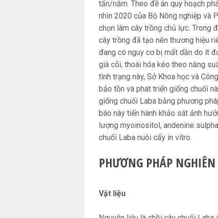
tấn/năm. Theo đề án quy hoạch phát
nhìn 2020 của Bộ Nông nghiệp và Ph
chọn làm cây trồng chủ lực. Trong đ
cây trồng đã tạo nên thương hiệu r
đang có nguy cơ bị mất dần do ít đ
già cỗi, thoái hóa kéo theo năng su
tình trạng này, Sở Khoa học và Côn
bảo tồn và phát triển giống chuối n
giống chuối Laba bằng phương pháp
báo này tiến hành khảo sát ảnh hư
lượng myoinositol, andenine sulpha
chuối Laba nuôi cấy in vitro.
PHƯƠNG PHÁP NGHIÊN
Vật liệu
Nguyên liệu là chồi cây chuối Laba i