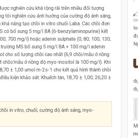
được nghiên cứu khá rộng rãi trên nhiều đối tượng
úng tôi nghiên cứu ảnh hưởng của cường độ ánh sáng,
 khả năng tạo chồi in vitro chuối Laba. Các chồi đơn
lo
MS có bổ sung 5 mg/l BA (6-benzylaminopurine) kết
đư
500; 700 mg/l) hoặc adenin sulphate (0; 80; 100; 130;
Ng
ôi trường MS bổ sung 5 mg/l BA + 100 mg/l adenin
ol cho số lượng chồi cao nhất (6,9 chồi/mẫu ở nồng
8 chồi/mẫu ở nồng độ myo-inositol là 100 mg/l). Khi
,70 ± 1,00 umol m-2s-1 cho kết quả hình thành chồi
điều kiện khảo sát: Khuếch tán, 18,70 ± 1,00; 26,20 ±
dụ
dụ
hồi in vitro, chuối, cường độ ánh sáng, myo-
M
mô