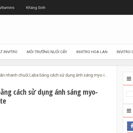
Vitamins
Kháng Sinh
T INVITRO
MÔI TRƯỜNG NUÔI CẤY
INVITRO HOA LAN
INVITRO 
n nhanh chuối Laba bằng cách sử dụng ánh sáng myo-inositol và adenin sulphate
bằng cách sử dụng ánh sáng myo-
ate