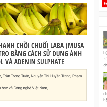
HANH CHỒI CHUỐI LABA (MUSA
ITRO BẰNG CÁCH SỬ DỤNG ÁNH
hộ
sử
L VÀ ADENIN SULPHATE
ch
, Trần Trọng Tuấn, Nguyễn Thị Huyền Trang, Phạm
oa học và Công nghệ Việt Nam,
nh
bệ