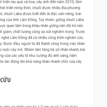
 triển rau quả và hoa, cây ảnh đến năm 2010, tầm
át triển nông thôn, chuối được nhiều địa phương
ó, chuối Laba được biết đến là đặc sản riêng, loài
iêng của tỉnh Lâm Đồng. Tuy nhiên, giống chuối Laba
ược quan tâm trong khâu nhân giống nên đã trở nên
ất giảm, chất lượng cũng sa sút nghiêm trọng. Trước
g nghệ Lâm Đồng đã có nhiều công trình nghiên cứu
ày. Bước đầu, người ta đã thành công trong việc nhân
 nuôi cấy mô. Nhằm làm tăng hệ số nhân nhanh, bài
ởng của các yếu tố như cường độ ánh sáng, hàm
te tác động lên khả năng nhân nhanh chồi của cây
 CỨU
n vitro có chiều cao từ 1-2 cm và có 1 cặp lá tại